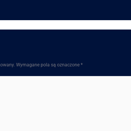
kowany.
Wymagane pola są oznaczone
*