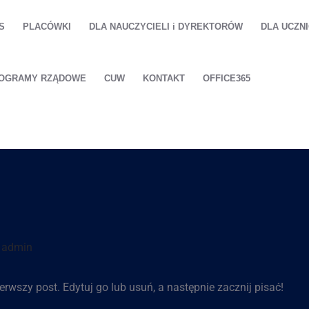
S
PLACÓWKI
DLA NAUCZYCIELI i DYREKTORÓW
DLA UCZN
OGRAMY RZĄDOWE
CUW
KONTAKT
OFFICE365
y
admin
rwszy post. Edytuj go lub usuń, a następnie zacznij pisać!