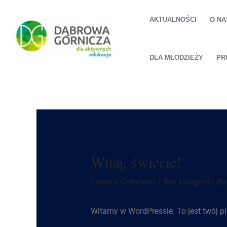
AKTUALNOŚCI
O NA
DLA MŁODZIEŻY
PR
Witaj, świecie!
Leave a Comment
/
Bez kategorii
/ B
Witamy w WordPressie. To jest twój pie