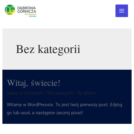
Bez kategorii
Witaj, świecie!
Leave a Comment
/
Bez kategorii
/ By
admin
Witamy w WordPressie. To jest twój pierwszy post. Edytuj
go lub usuń, a następnie zacznij pisać!