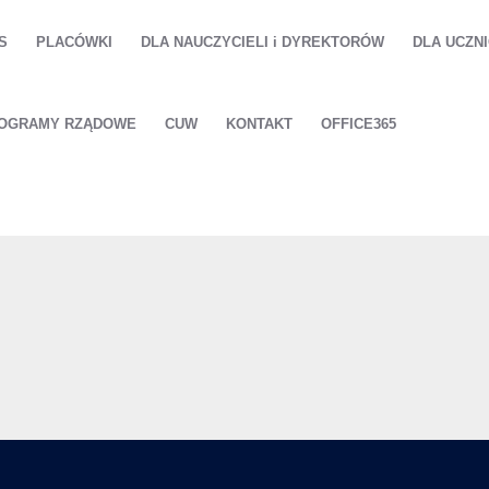
S
PLACÓWKI
DLA NAUCZYCIELI i DYREKTORÓW
DLA UCZN
OGRAMY RZĄDOWE
CUW
KONTAKT
OFFICE365