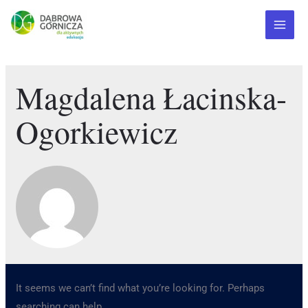
Magdalena Łacinska-
Ogorkiewicz
It seems we can’t find what you’re looking for. Perhaps
searching can help.